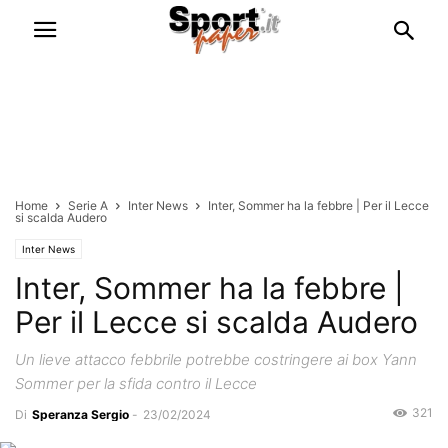
Home
Serie A
Inter News
Inter, Sommer ha la febbre | Per il Lecce
si scalda Audero
Inter News
Inter, Sommer ha la febbre |
Per il Lecce si scalda Audero
Un lieve attacco febbrile potrebbe costringere ai box Yann
Sommer per la sfida contro il Lecce
321
Di
Speranza Sergio
-
23/02/2024