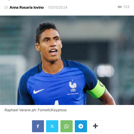
153
Di
Anna Rosaria Iovino
-
15/05/2024
Raphael Varane ph: Fornelli/Keypress