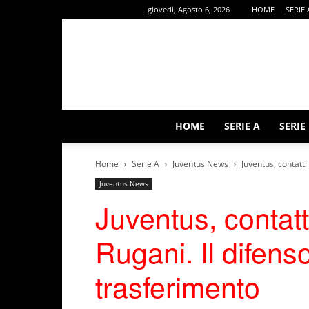
giovedì, Agosto 6, 2026
HOME
SERIE 
HOME
SERIE A
SERIE
Home
Serie A
Juventus News
Juventus, contatti
Juventus News
Juventus, contatti
Rugani. Il difenso
trasferimento