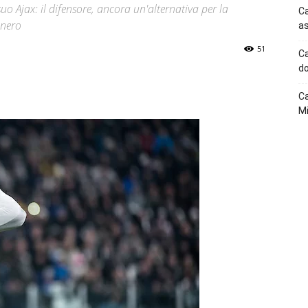
uo Ajax: il difensore, ancora un'alternativa per la
Ca
onero
as
51
Ca
do
p
Telegram
Ca
Mi