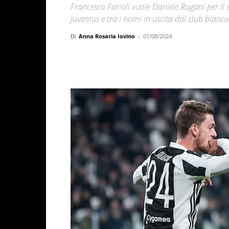
Francesco Farioli vuole Daniele Rugani per il s
Juventus e tra i nomi in uscita dal club bianc
Di
Anna Rosaria Iovino
-
01/08/2024
Facebook
X
WhatsAp