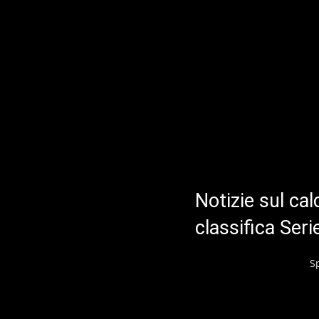
Notizie sul cal
classifica Ser
S