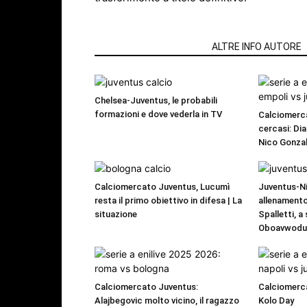
ARTICOLI CORRELATI
ALTRE INFO AUTORE
Chelsea-Juventus, le probabili
formazioni e dove vederla in TV
Calciomerca
cercasi: Dia
Nico Gonzal
Calciomercato Juventus, Lucumì
Juventus-Ni
resta il primo obiettivo in difesa | La
allenamento
situazione
Spalletti, a
Oboavwod
Calciomercato Juventus:
Calciomerca
Alajbegovic molto vicino, il ragazzo
Kolo Day