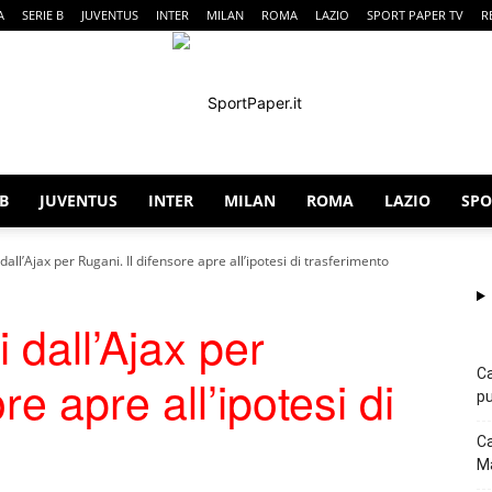
A
SERIE B
JUVENTUS
INTER
MILAN
ROMA
LAZIO
SPORT PAPER TV
R
 B
JUVENTUS
INTER
MILAN
ROMA
LAZIO
SPO
SportPaper
 dall’Ajax per Rugani. Il difensore apre all’ipotesi di trasferimento
 dall’Ajax per
Ca
re apre all’ipotesi di
pu
Ca
Ma