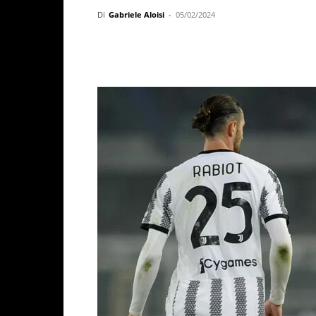
Di
Gabriele Aloisi
-
05/02/2024
Facebook
X
WhatsAp