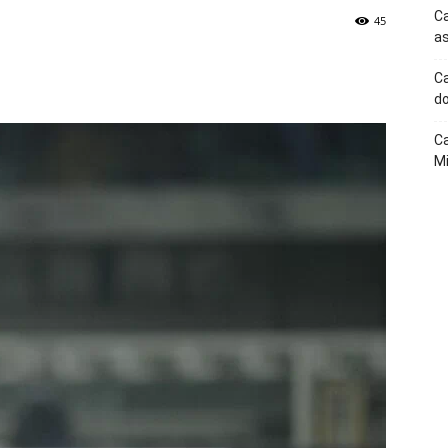
Ca
45
as
p
Telegram
Ca
do
Ca
Mi