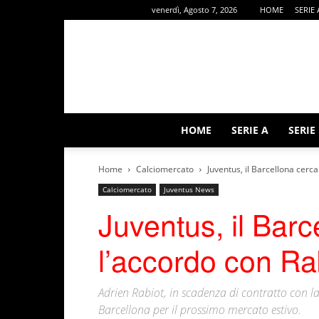
venerdì, Agosto 7, 2026
HOME
SERIE 
HOME
SERIE A
SERIE
Home
Calciomercato
Juventus, il Barcellona cerc
Calciomercato
Juventus News
Juventus, il Barc
l’accordo con Ra
Adrien Rabiot, in scadenza di contratto con la
Barcellona per il prossimo mercato estivo.