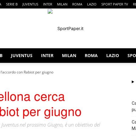
A
SERIE B
JUVENTUS
INTER
MILAN
ROMA
LAZIO
SPORT PAPER TV
R
 B
JUVENTUS
INTER
MILAN
ROMA
LAZIO
SPO
SportPaper
a l’accordo con Rabiot per giugno
ellona cerca
Ca
biot per giugno
pu
Ca
 Juventus nel prossimo Giugno, è un obiettivo del
Ma