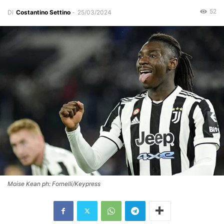
52
Di
Costantino Settino
-
25/03/2024
Moise Kean ph: Fornelli/Keypress