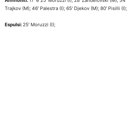
Ammoniti:
17′ e 25′ Moruzzi (I); 28′ Zandelovski (M); 34′
Trajkov (M); 46′ Palestra (I); 65′ Djekov (M); 80′ Pisilli (I);
Espulsi:
25′ Moruzzi (I);