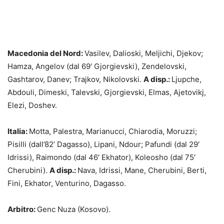
Macedonia del Nord:
Vasilev, Dalioski, Meljichi, Djekov;
Hamza, Angelov (dal 69′ Gjorgievski), Zendelovski,
Gashtarov, Danev; Trajkov, Nikolovski.
A disp.:
Ljupche,
Abdouli, Dimeski, Talevski, Gjorgievski, Elmas, Ajetovikj,
Elezi, Doshev.
Italia:
Motta, Palestra, Marianucci, Chiarodia, Moruzzi;
Pisilli (dall’82’ Dagasso), Lipani, Ndour; Pafundi (dal 29′
Idrissi), Raimondo (dal 46′ Ekhator), Koleosho (dal 75′
Cherubini).
A disp.:
Nava, Idrissi, Mane, Cherubini, Berti,
Fini, Ekhator, Venturino, Dagasso.
Arbitro:
Genc Nuza (Kosovo).