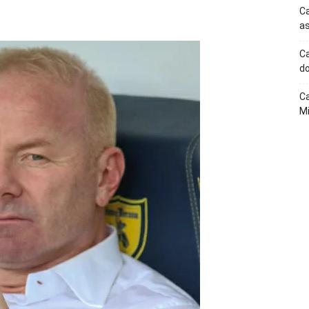
p
Telegram
Ca
as
Ca
do
Ca
Mi