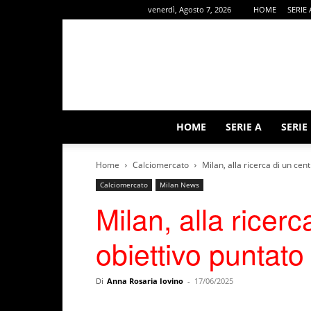
venerdì, Agosto 7, 2026
HOME
SERIE 
HOME
SERIE A
SERIE
Home
Calciomercato
Milan, alla ricerca di un ce
Calciomercato
Milan News
Milan, alla ricerc
obiettivo puntat
Di
Anna Rosaria Iovino
-
17/06/2025