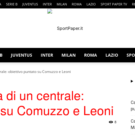
A
SERIE B
JUVENTUS
INTER
MILAN
ROMA
LAZIO
SPORT PAPER TV
R
 B
JUVENTUS
INTER
MILAN
ROMA
LAZIO
SPO
SportPaper
ntrale: obiettivo puntato su Comuzzo e Leoni
a di un centrale:
Ca
o su Comuzzo e Leoni
pu
Ca
8
Ma