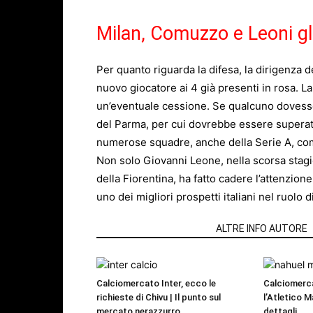
Milan, Comuzzo e Leoni gli 
Per quanto riguarda la difesa, la dirigenza
nuovo giocatore ai 4 già presenti in rosa. L
un’eventuale cessione. Se qualcuno dovesse 
del Parma, per cui dovrebbe essere superat
numerose squadre, anche della Serie A, come
Non solo Giovanni Leone, nella scorsa stag
della Fiorentina, ha fatto cadere l’attenzione
uno dei migliori prospetti italiani nel ruolo 
ARTICOLI CORRELATI
ALTRE INFO AUTORE
Calciomercato Inter, ecco le
Calciomerc
richieste di Chivu | Il punto sul
l’Atletico M
mercato nerazzurro
dettagli