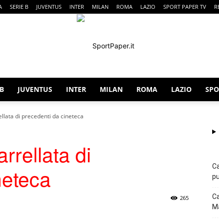
A
SERIE B
JUVENTUS
INTER
MILAN
ROMA
LAZIO
SPORT PAPER TV
R
 B
JUVENTUS
INTER
MILAN
ROMA
LAZIO
SPO
SportPaper
ellata di precedenti da cineteca
rrellata di
Ca
neteca
pu
Ca
265
Ma