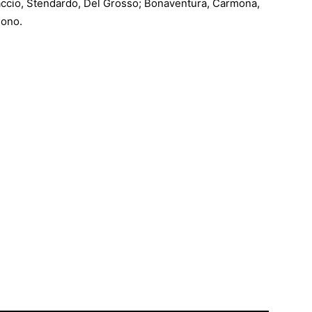
iaccio, Stendardo, Del Grosso; Bonaventura, Carmona,
uono.