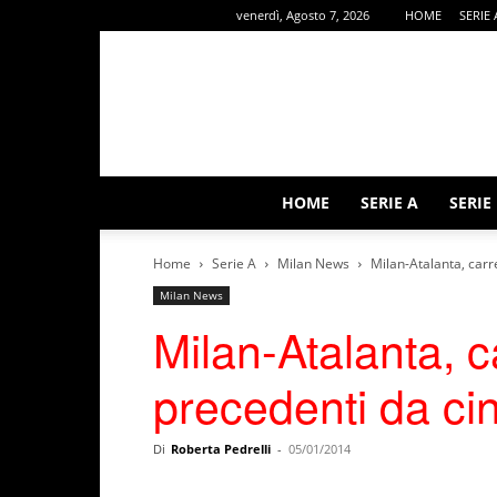
venerdì, Agosto 7, 2026
HOME
SERIE 
HOME
SERIE A
SERIE
Home
Serie A
Milan News
Milan-Atalanta, carr
Milan News
Milan-Atalanta, ca
precedenti da ci
Di
Roberta Pedrelli
-
05/01/2014