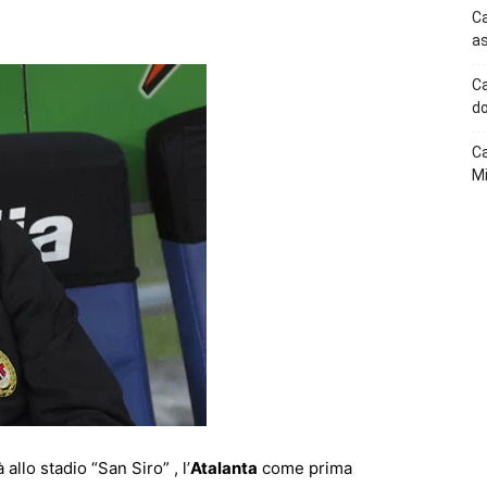
p
Telegram
Ca
as
Ca
do
Ca
Mi
 allo stadio “San Siro” , l’
Atalanta
come prima