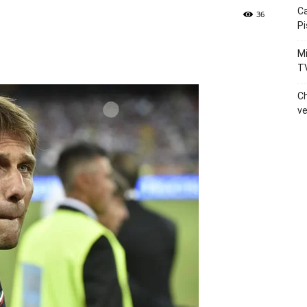
Ca
36
Pi
p
Telegram
Mi
T
Ch
ve