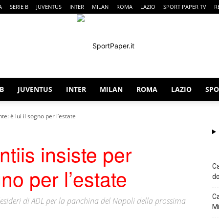
A
SERIE B
JUVENTUS
INTER
MILAN
ROMA
LAZIO
SPORT PAPER TV
R
 B
JUVENTUS
INTER
MILAN
ROMA
LAZIO
SPO
SportPaper
e: è lui il sogno per l’estate
tiis insiste per
Ca
gno per l’estate
do
Ca
 desideri di ADL per la panchina del Napoli della prossima
Mi