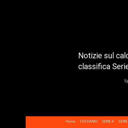
Notizie sul cal
classifica Ser
S
Home
CHI SIAMO
SERIE A
SERIE