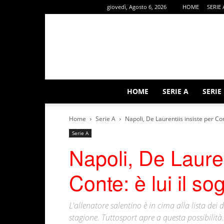
giovedì, Agosto 6, 2026
HOME
SERIE 
HOME
SERIE A
SERIE
Home
Serie A
Napoli, De Laurentiis insiste per Cont
Serie A
Napoli, De Lauren
Conte: è lui il so
L'allenatore salentino è in cima alla lista dei
stagione. Tuttosport apre a questa possibilità.