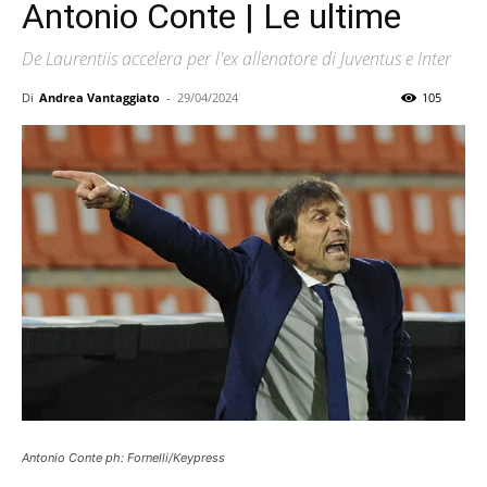
Antonio Conte | Le ultime
De Laurentiis accelera per l'ex allenatore di Juventus e Inter
Di
Andrea Vantaggiato
-
29/04/2024
105
Antonio Conte ph: Fornelli/Keypress