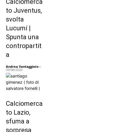
Calciomerca
to Juventus,
svolta
Lucumí |
Spunta una
contropartit
a
Andrea Vantaggiato
-
09/08/2026
Calciomerca
to Lazio,
sfuma a
sorpresa