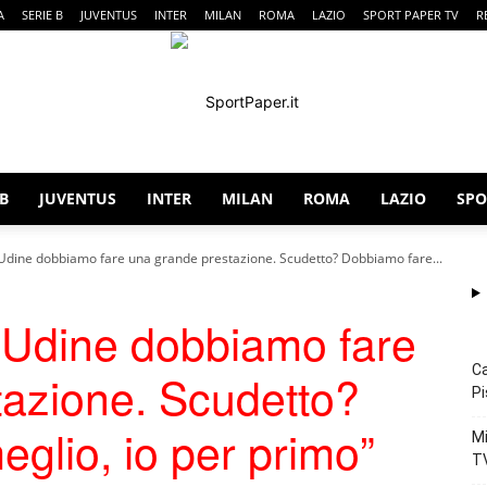
A
SERIE B
JUVENTUS
INTER
MILAN
ROMA
LAZIO
SPORT PAPER TV
R
 B
JUVENTUS
INTER
MILAN
ROMA
LAZIO
SPO
SportPaper
 Udine dobbiamo fare una grande prestazione. Scudetto? Dobbiamo fare...
 Udine dobbiamo fare
Ca
tazione. Scudetto?
Pi
glio, io per primo”
Mi
T