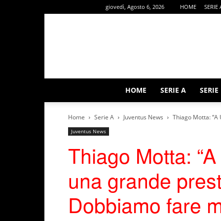
giovedì, Agosto 6, 2026
HOME
SERIE 
HOME
SERIE A
SERIE
Home
Serie A
Juventus News
Thiago Motta: “A
Juventus News
Thiago Motta: “A
una grande pres
Dobbiamo fare me