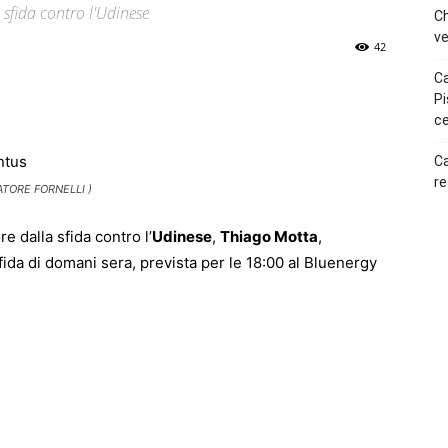
 sfida contro l'Udinese
Ch
ve
42
Ca
p
Telegram
Pi
ce
Ca
re
ATORE FORNELLI )
 dalla sfida contro l’
Udinese
,
Thiago Motta
,
sfida di domani sera, prevista per le 18:00 al Bluenergy