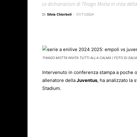
Le dichiarazioni di Thiago Motta in vista della
Di
Silvia Chiorboli
-
01/11/2024
Facebook
X
WhatsAp
THIAGO MOTTA INVITA TUTTI ALLA CALMA ( FOTO DI SALV
Intervenuto in conferenza stampa a poche ore
allenatore della
Juventus
, ha analizzato la 
Stadium.