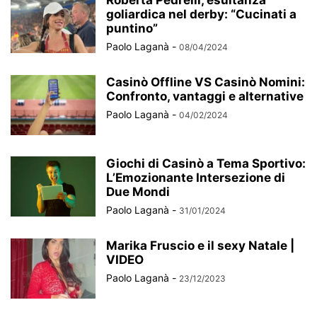
Roberta Pedrelli, esultanza
goliardica nel derby: “Cucinati a
puntino”
Paolo Laganà
-
08/04/2024
Casinò Offline VS Casinò Nomini:
Confronto, vantaggi e alternative
Paolo Laganà
-
04/02/2024
Giochi di Casinò a Tema Sportivo:
L’Emozionante Intersezione di
Due Mondi
Paolo Laganà
-
31/01/2024
Marika Fruscio e il sexy Natale |
VIDEO
Paolo Laganà
-
23/12/2023