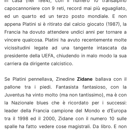
in casa (nel 1984), con il numero 10 transalpino
capocannoniere con 9 reti, record mai più eguagliato,
ed un quarto ed un terzo posto mondiale. E non
appena Platini si è ritirato dal calcio giocato (1987), la
Francia ha dovuto attendere undici anni per tornare a
vincere qualcosa. Platini ha avuto recentemente molte
vicissitudini legate ad una tangente intascata da
presidente della UEFA, chiudendo in malo modo la sua
carriera da dirigente calcistico.
Se Platini pennellava, Zinedine
Zidane
ballava con il
pallone tra i piedi. Fantasista fantasioso, con la
Juventus ha vinto molto (ma non tantissimo), ma è con
la Nazionale blues che è ricordato per i successi:
leader della Francia campione del Mondo e d’Europa
tra il 1998 ed il 2000, Zidane con il numero 10 sulle
spalle ha fatto vedere cose magistrali. Da libro. E non