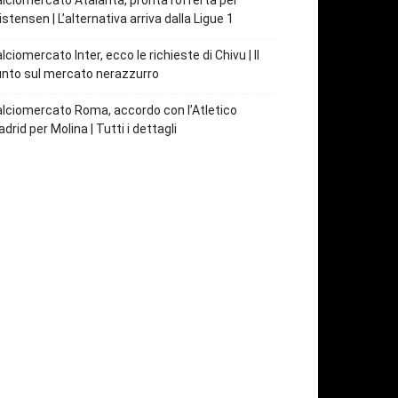
lciomercato Atalanta, pronta l’offerta per
istensen | L’alternativa arriva dalla Ligue 1
lciomercato Inter, ecco le richieste di Chivu | Il
nto sul mercato nerazzurro
lciomercato Roma, accordo con l’Atletico
drid per Molina | Tutti i dettagli