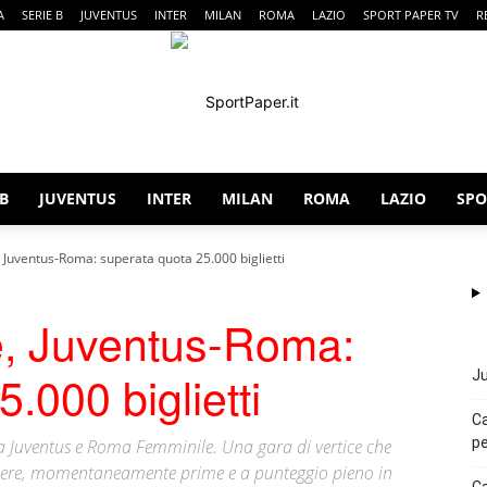
A
SERIE B
JUVENTUS
INTER
MILAN
ROMA
LAZIO
SPORT PAPER TV
R
 B
JUVENTUS
INTER
MILAN
ROMA
LAZIO
SPO
SportPaper
 Juventus-Roma: superata quota 25.000 biglietti
e, Juventus-Roma:
.000 biglietti
Ju
Ca
pe
tra Juventus e Roma Femminile. Una gara di vertice che
onere, momentaneamente prime e a punteggio pieno in