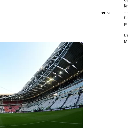
Ca
Kr
54
Ca
pu
p
Telegram
Ca
Ma