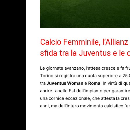
Calcio Femminile, l’Allian
sfida tra la Juventus e le 
Le giornate avanzano, l’attesa cresce e fa fru
Torino si registra una quota superiore a 25.
tra
Juventus Woman
e
Roma
. In virtù di 
aprire l’anello Est dell’impianto per garanti
una cornice eccezionale, che attesta la cres
anni, ma dell’intero movimento calcistico fem