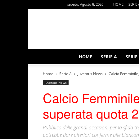
sabato, Agosto 8, 2026
HOME
SERIE 
HOME
SERIE A
SERIE
Home
Serie A
Juventus News
Calcio Femminile,
Juventus News
Calcio Femminil
superata quota 25
Pubblico delle grandi occasioni per la sfida 
potrebbe dare ulteriori conferme alle bianc