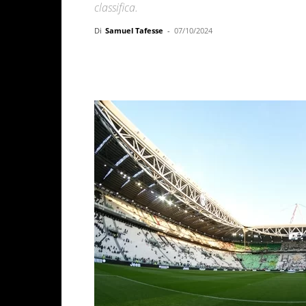
classifica.
Di
Samuel Tafesse
-
07/10/2024
Facebook
X
WhatsAp