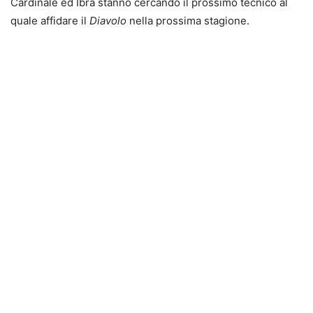
Cardinale ed Ibra stanno cercando il prossimo tecnico al
quale affidare il
Diavolo
nella prossima stagione.