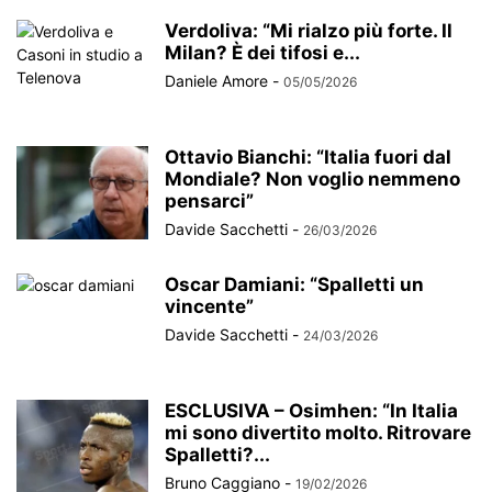
Verdoliva: “Mi rialzo più forte. Il
Milan? È dei tifosi e...
Daniele Amore
-
05/05/2026
Ottavio Bianchi: “Italia fuori dal
Mondiale? Non voglio nemmeno
pensarci”
Davide Sacchetti
-
26/03/2026
Oscar Damiani: “Spalletti un
vincente”
Davide Sacchetti
-
24/03/2026
ESCLUSIVA – Osimhen: “In Italia
mi sono divertito molto. Ritrovare
Spalletti?...
Bruno Caggiano
-
19/02/2026