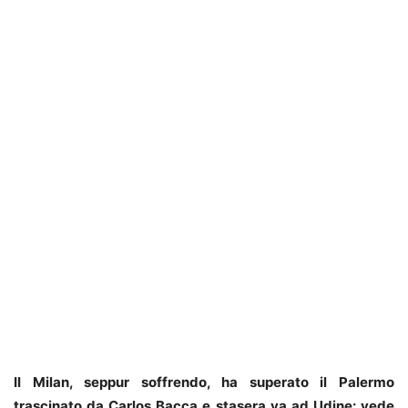
Il Milan, seppur soffrendo, ha superato il Palermo
trascinato da Carlos Bacca e stasera va ad Udine: vede