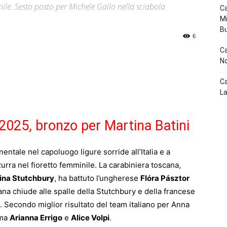
nile. Sesto posto per Michele Gallo nella sciabola
Ca
Mi
B
6
Ca
p
Telegram
No
Ca
La
025, bronzo per Martina Batini
ntale nel capoluogo ligure sorride all’Italia e a
zurra nel fioretto femminile. La carabiniera toscana,
ina Stutchbury
, ha battuto l’ungherese
Flóra Pásztor
liana chiude alle spalle della Stutchbury e della francese
Secondo miglior risultato del team italiano per Anna
ima
Arianna Errigo
e
Alice Volpi
.