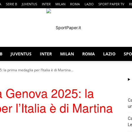
A
SERIE B
JUVENTUS
INTER
MILAN
ROMA
LAZIO
SPORT PAPER TV
R
 B
JUVENTUS
INTER
MILAN
ROMA
LAZIO
SPO
SportPaper
a prima medaglia per l’Italia è di Martina...
 Genova 2025: la
Ca
r l’Italia è di Martina
un
Ca
Le