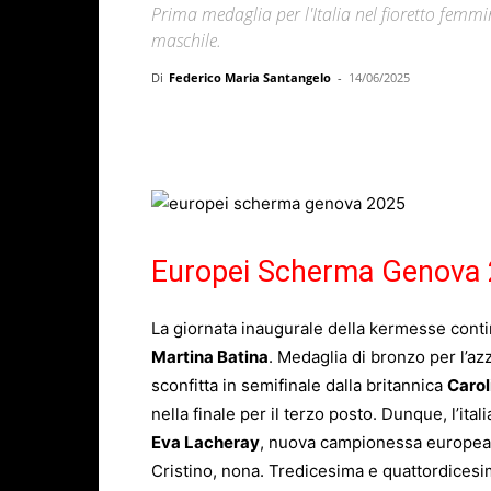
Prima medaglia per l'Italia nel fioretto femmi
maschile.
Di
Federico Maria Santangelo
-
14/06/2025
Facebook
X
WhatsAp
Europei Scherma Genova 2
La giornata inaugurale della kermesse contine
Martina Batina
. Medaglia di bronzo per l’az
sconfitta in semifinale dalla britannica
Carol
nella finale per il terzo posto. Dunque, l’ita
Eva Lacheray
, nuova campionessa europea. 
Cristino, nona. Tredicesima e quattordices