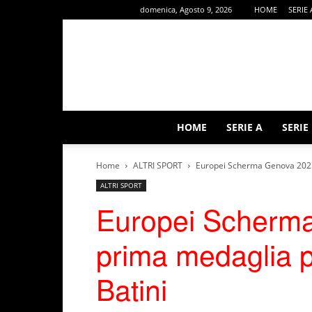
domenica, Agosto 9, 2026
HOME
SERIE 
HOME
SERIE A
SERIE
Home
ALTRI SPORT
Europei Scherma Genova 2025: l
ALTRI SPORT
Europei Scherma
prima medaglia pe
Batini