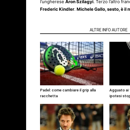
l’ungherese
Aron Szilagyi
. Terzo l’altro fra
Frederic Kindler
.
Michele Gallo, sesto, è il m
ARTICOLI CORRELATI
ALTRE INFO AUTORE
Padel: come cambiare il grip alla
Agguato ai 
racchetta
ipotesi sto