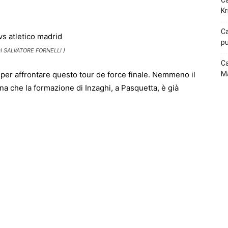
Ca
p
Telegram
Kr
Ca
pu
 SALVATORE FORNELLI )
Ca
 per affrontare questo tour de force finale. Nemmeno il
Ma
na che la formazione di Inzaghi, a Pasquetta, è già