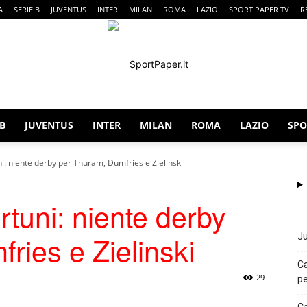
A
SERIE B
JUVENTUS
INTER
MILAN
ROMA
LAZIO
SPORT PAPER TV
R
 B
JUVENTUS
INTER
MILAN
ROMA
LAZIO
SPO
SportPaper
uni: niente derby per Thuram, Dumfries e Zielinski
ortuni: niente derby
ries e Zielinski
Ju
Ca
29
pe