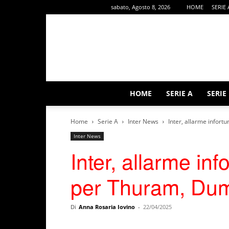
sabato, Agosto 8, 2026
HOME
SERIE 
HOME
SERIE A
SERIE
Home
Serie A
Inter News
Inter, allarme infort
Inter News
Inter, allarme inf
per Thuram, Dumf
Di
Anna Rosaria Iovino
-
22/04/2025