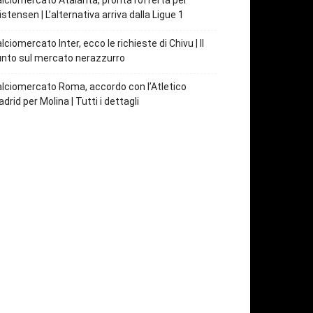
lciomercato Atalanta, pronta l’offerta per
istensen | L’alternativa arriva dalla Ligue 1
lciomercato Inter, ecco le richieste di Chivu | Il
nto sul mercato nerazzurro
lciomercato Roma, accordo con l’Atletico
drid per Molina | Tutti i dettagli