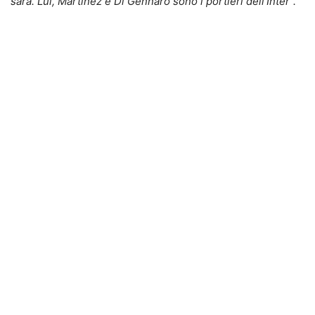
sarà. Lui, Martinez e Di Gennaro sono i portieri dell’Inter”.