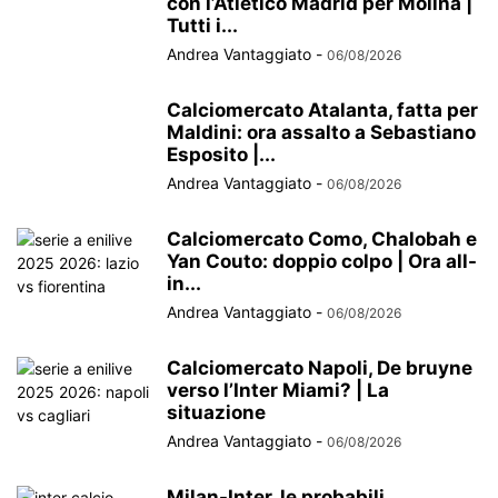
con l’Atletico Madrid per Molina |
Tutti i...
Andrea Vantaggiato
-
06/08/2026
Calciomercato Atalanta, fatta per
Maldini: ora assalto a Sebastiano
Esposito |...
Andrea Vantaggiato
-
06/08/2026
Calciomercato Como, Chalobah e
Yan Couto: doppio colpo | Ora all-
in...
Andrea Vantaggiato
-
06/08/2026
Calciomercato Napoli, De bruyne
verso l’Inter Miami? | La
situazione
Andrea Vantaggiato
-
06/08/2026
Milan-Inter, le probabili