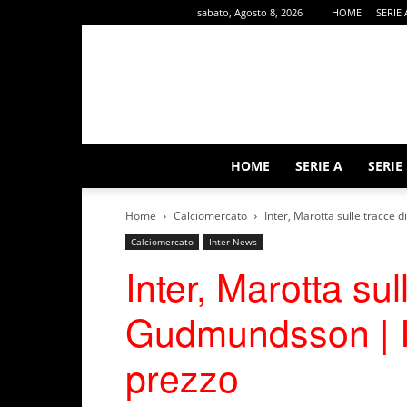
sabato, Agosto 8, 2026
HOME
SERIE 
HOME
SERIE A
SERIE
Home
Calciomercato
Inter, Marotta sulle tracce 
Calciomercato
Inter News
Inter, Marotta sul
Gudmundsson | Il
prezzo