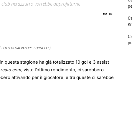
Ca
il club nerazzurro vorrebbe approfittarne
pe
101
Ca
Kr
p
Telegram
Ca
pu
 ( FOTO DI SALVATORE FORNELLI )
in questa stagione ha già totalizzato 10 gol e 3 assist
rcato.com
, visto l’ottimo rendimento, ci sarebbero
rebbero attivando per il giocatore, e tra queste ci sarebbe