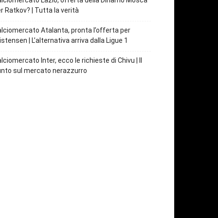
lciomercato Lazio, offerta della Dinamo Mosca
r Ratkov? | Tutta la verità
lciomercato Atalanta, pronta l’offerta per
istensen | L’alternativa arriva dalla Ligue 1
lciomercato Inter, ecco le richieste di Chivu | Il
nto sul mercato nerazzurro