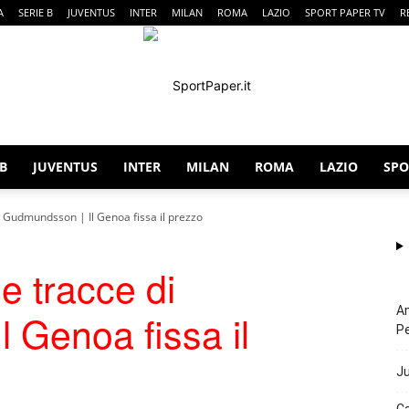
A
SERIE B
JUVENTUS
INTER
MILAN
ROMA
LAZIO
SPORT PAPER TV
R
 B
JUVENTUS
INTER
MILAN
ROMA
LAZIO
SPO
SportPaper
di Gudmundsson | Il Genoa fissa il prezzo
le tracce di
Am
 Genoa fissa il
P
Ju