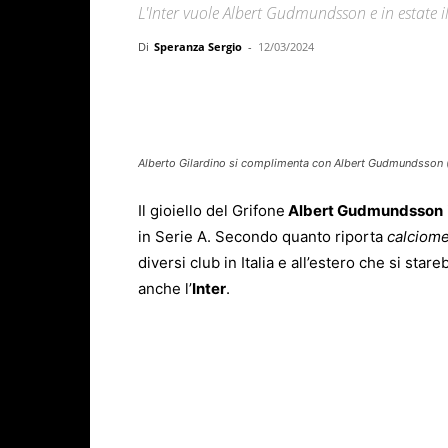
L'Inter vuole Albert Gudmundsson e in estate 
Di
Speranza Sergio
-
12/03/2024
Facebook
X
WhatsAp
Alberto Gilardino si complimenta con Albert Gudmundsson
Il gioiello del Grifone
Albert Gudmundsson
in Serie A. Secondo quanto riporta
calciome
diversi club in Italia e all’estero che si sta
anche l’
Inter
.