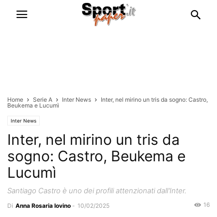
Home
Serie A
Inter News
Inter, nel mirino un tris da sogno: Castro,
Beukema e Lucumì
Inter News
Inter, nel mirino un tris da
sogno: Castro, Beukema e
Lucumì
Santiago Castro è uno dei profili attenzionati dall'Inter.
16
Di
Anna Rosaria Iovino
-
10/02/2025