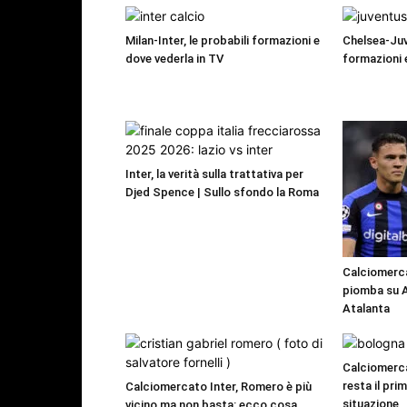
Milan-Inter, le probabili formazioni e
Chelsea-Juv
dove vederla in TV
formazioni 
Inter, la verità sulla trattativa per
Djed Spence | Sullo sfondo la Roma
Calciomercat
piomba su As
Atalanta
Calciomerc
resta il pri
Calciomercato Inter, Romero è più
situazione
vicino ma non basta: ecco cosa