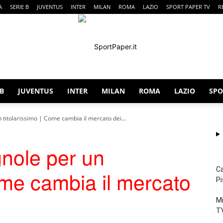
A
SERIE B
JUVENTUS
INTER
MILAN
ROMA
LAZIO
SPORT PAPER TV
R
 B
JUVENTUS
INTER
MILAN
ROMA
LAZIO
SPO
SportPaper
n titolarissimo | Come cambia il mercato dei...
gnole per un
Ca
Come cambia il mercato
Pi
Mi
T