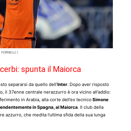
 FORNELLI )
 Acerbi: spunta il Maiorca
to separarsi da quello dell’
Inter
. Dopo aver risposto
, il 37enne centrale nerazzurro è ora vicino all’addio:
erimento in Arabia, alla corte dell’ex tecnico
Simone
rendentemente in Spagna, al Maiorca
. Il club della
re azzurro, che medita l’ultima sfida della sua lunga