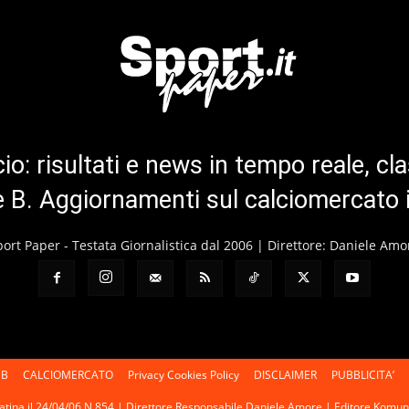
cio: risultati e news in tempo reale, cla
ie B. Aggiornamenti sul calciomercato 
port Paper - Testata Giornalistica dal 2006 | Direttore: Daniele Amo
 B
CALCIOMERCATO
Privacy Cookies Policy
DISCLAIMER
PUBBLICITA’
 Latina il 24/04/06 N.854 | Direttore Responsabile Daniele Amore | Editore Kom