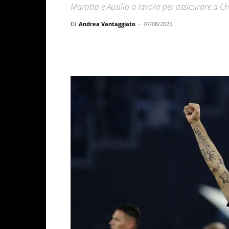
Marotta e Ausilio a lavoro per assicurare a C
Di
Andrea Vantaggiato
-
07/08/2025
Facebook
X
WhatsAp