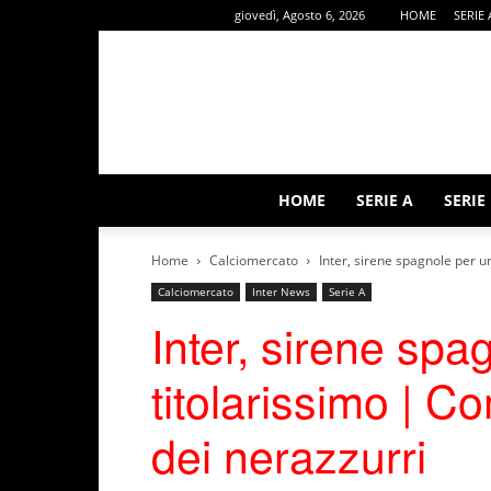
giovedì, Agosto 6, 2026
HOME
SERIE 
HOME
SERIE A
SERIE
Home
Calciomercato
Inter, sirene spagnole per u
Calciomercato
Inter News
Serie A
Inter, sirene spa
titolarissimo | 
dei nerazzurri