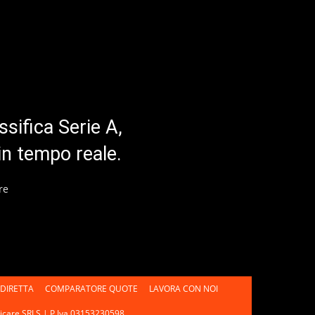
ssifica Serie A,
in tempo reale.
re
DIRETTA
COMPARATORE QUOTE
LAVORA CON NOI
unicare SRLS | P.Iva 03153230598