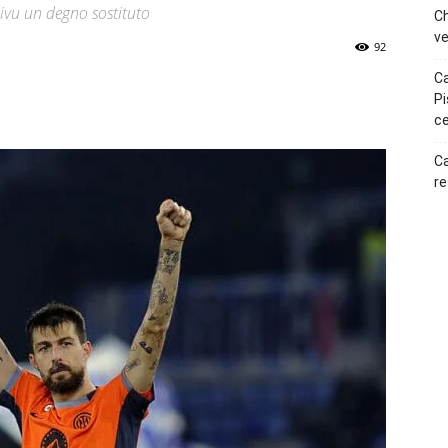
hivu un degno sostituto
Ch
ve
92
Ca
p
Telegram
Pi
ce
Ca
re