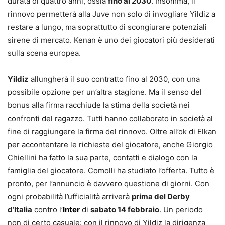
durata di quattro anni, ossia
fino al 2030
. Insomma, il
rinnovo permetterà alla Juve non solo di invogliare Yildiz a
restare a lungo, ma soprattutto di scongiurare potenziali
sirene di mercato. Kenan è uno dei giocatori più desiderati
sulla scena europea.
Yildiz
allungherà il suo contratto fino al 2030, con una
possibile opzione per un’altra stagione. Ma il senso del
bonus alla firma racchiude la stima della società nei
confronti del ragazzo. Tutti hanno collaborato in società al
fine di raggiungere la firma del rinnovo. Oltre all’ok di Elkan
per accontentare le richieste del giocatore, anche Giorgio
Chiellini ha fatto la sua parte, contatti e dialogo con la
famiglia del giocatore. Comolli ha studiato l’offerta. Tutto è
pronto, per l’annuncio è davvero questione di giorni. Con
ogni probabilità l’ufficialità arriverà
prima del Derby
d’Italia
contro l’
Inter
di
sabato 14 febbraio
. Un periodo
non di certo casuale: con il rinnovo di Yildiz la dirigenza