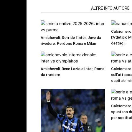
ARTICOLI CORRELATI
ALTRE INFO AUTORE
Calciomerc
l’Atletico M
Amichevoli: Sorride l’Inter, Juve da
dettagli
rivedere. Perdono Roma e Milan
Amichevoli: Bene Lazio e Inter, Roma
Calciomerc
da rivedere
sull’attacca
capitale mi
Calciomerca
spuntano du
per sostitui