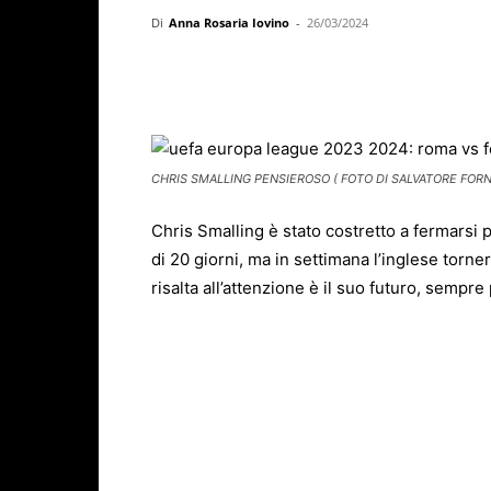
Di
Anna Rosaria Iovino
-
26/03/2024
Facebook
X
WhatsAp
CHRIS SMALLING PENSIEROSO ( FOTO DI SALVATORE FORNE
Chris Smalling è stato costretto a fermarsi 
di 20 giorni, ma in settimana l’inglese torn
risalta all’attenzione è il suo futuro, sempre p