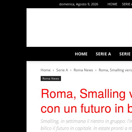
domenica, Agosto 9, 2026
HOME
SERIE 
HOME
SERIE A
SERIE
Home
Serie A
Roma News
Roma, Smalling verso 
Roma News
Roma, Smalling ve
con un futuro in b
Smalling, in settimana il rientro in gruppo: l'
bilico il futuro in capitale. In estate pronti a