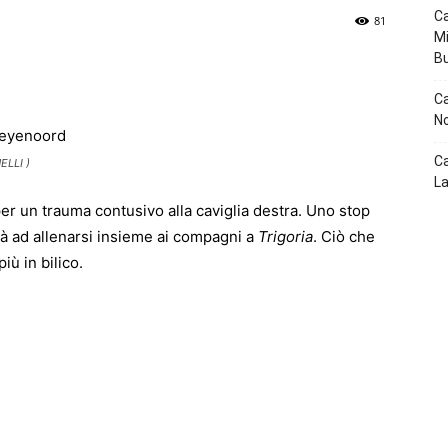
Ca
81
Mi
B
p
Telegram
Ca
No
Ca
LLI )
La
per un trauma contusivo alla caviglia destra. Uno stop
erà ad allenarsi insieme ai compagni a
Trigoria
. Ciò che
iù in bilico.