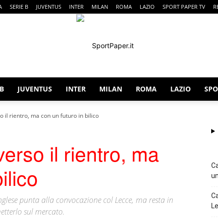
A
SERIE B
JUVENTUS
INTER
MILAN
ROMA
LAZIO
SPORT PAPER TV
R
 B
JUVENTUS
INTER
MILAN
ROMA
LAZIO
SPO
SportPaper
il rientro, ma con un futuro in bilico
rso il rientro, ma
Ca
ilico
un
Ca
inglese punta alla convocazione col Lecce, ma resta in
Le
 metterlo sul mercato.