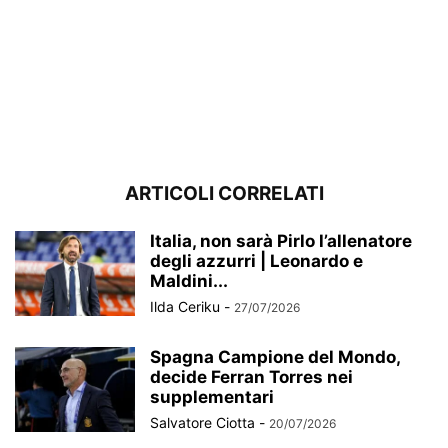
ARTICOLI CORRELATI
Italia, non sarà Pirlo l’allenatore
degli azzurri | Leonardo e
Maldini...
Ilda Ceriku
-
27/07/2026
Spagna Campione del Mondo,
decide Ferran Torres nei
supplementari
Salvatore Ciotta
-
20/07/2026