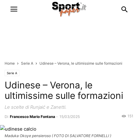
Home
Serie A
Udinese – Verona, le ultimissime sulle formazioni
Serie A
Udinese – Verona, le
ultimissime sulle formazioni
Le scelte di Runjaić e Zanetti.
151
Di
Francesco Mario Fontana
-
15/03/2025
Maduka Okoye pensieroso ( FOTO DI SALVATORE FORNELLI )