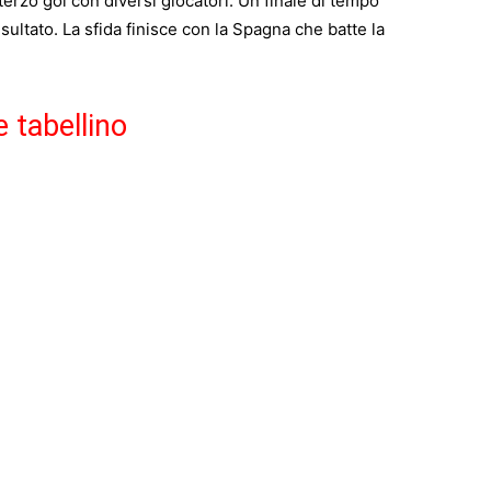
 terzo gol con diversi giocatori. Un finale di tempo
isultato. La sfida finisce con la Spagna che batte la
e tabellino