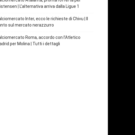
lciomercato Atalanta, pronta l’offerta per
istensen | L’alternativa arriva dalla Ligue 1
lciomercato Inter, ecco le richieste di Chivu | Il
nto sul mercato nerazzurro
lciomercato Roma, accordo con l’Atletico
drid per Molina | Tutti i dettagli