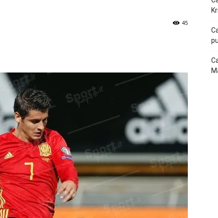
Ca
Kr
45
Ca
pu
p
Telegram
Ca
Ma