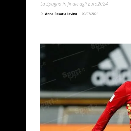
La Spagna in finale agli Euro2024
Di
Anna Rosaria Iovino
-
09/07/2024
Facebook
X
WhatsAp