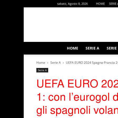
sabato, Agosto 8, 2026
HOME
SERIE 
HOME
SERIE A
SERIE
Home
Serie A
UEFA EURO 2024 Spagna-Francia 2-1:
Serie A
UEFA EURO 2024
1: con l’eurogol 
gli spagnoli volan