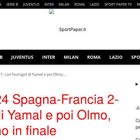
A
SERIE B
JUVENTUS
INTER
MILAN
ROMA
LAZIO
SPORT PAPER TV
R
 B
JUVENTUS
INTER
MILAN
ROMA
LAZIO
SPO
SportPaper
 con l’eurogol di Yamal e poi Olmo,...
 Spagna-Francia 2-
di Yamal e poi Olmo,
Ju
Ca
o in finale
pe