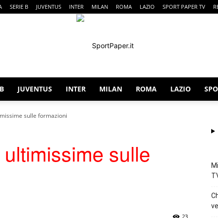
A
SERIE B
JUVENTUS
INTER
MILAN
ROMA
LAZIO
SPORT PAPER TV
R
 B
JUVENTUS
INTER
MILAN
ROMA
LAZIO
SPO
SportPaper
imissime sulle formazioni
ultimissime sulle
Mi
T
Ch
ve
23