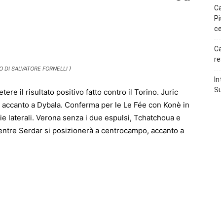
Ca
Pi
p
Telegram
ce
Ca
re
 DI SALVATORE FORNELLI )
In
Su
tere il risultato positivo fatto contro il Torino. Juric
uarti accanto a Dybala. Conferma per le Le Fée con Konè in
e laterali. Verona senza i due espulsi, Tchatchoua e
entre Serdar si posizionerà a centrocampo, accanto a