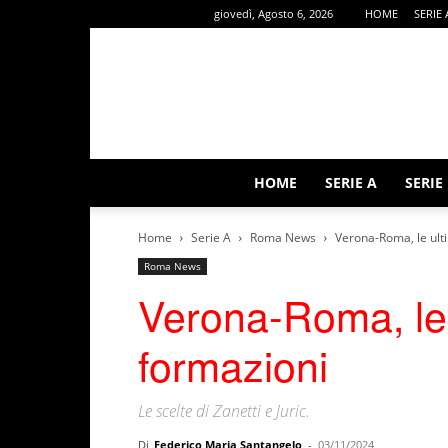
giovedì, Agosto 6, 2026
HOME
SERIE 
HOME
SERIE A
SERIE
Home
Serie A
Roma News
Verona-Roma, le ult
Roma News
Verona-Roma, le 
formazioni
Le scelte di Zanetti e Juric.
Di
Federico Maria Santangelo
-
03/11/2024