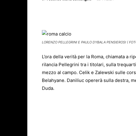
Facebook
X
WhatsAp
LORENZO PELLEGRINI E PAULO DYBALA PENSIEROSI ( FOTO
L’ora della verità per la Roma, chiamata a ripe
rilancia Pellegrini tra i titolari, sulla treq
mezzo al campo. Celik e Zalewski sulle corsi
Belahyane. Daniliuc opererà sulla destra, m
Duda.