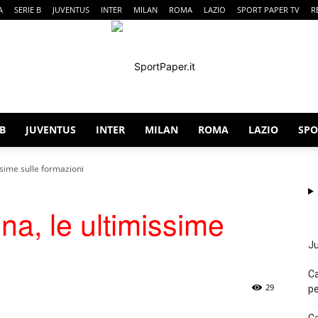
A
SERIE B
JUVENTUS
INTER
MILAN
ROMA
LAZIO
SPORT PAPER TV
R
 B
JUVENTUS
INTER
MILAN
ROMA
LAZIO
SPO
SportPaper
ssime sulle formazioni
na, le ultimissime
Ju
Ca
29
pe