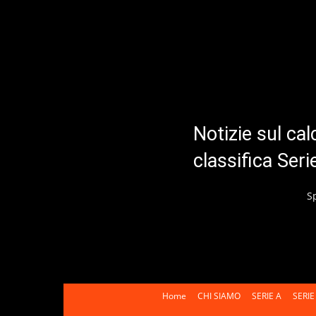
Notizie sul cal
classifica Ser
S
Home
CHI SIAMO
SERIE A
SERIE