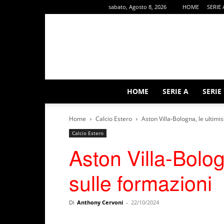
sabato, Agosto 8, 2026
HOME
SERIE 
HOME
SERIE A
SERIE
Home
Calcio Estero
Aston Villa-Bologna, le ultimi
Calcio Estero
Aston Villa-Bolog
sulle formazioni
Di
Anthony Cervoni
-
22/10/2024