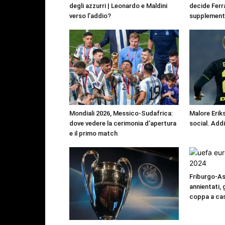
degli azzurri | Leonardo e Maldini
decide Ferr
verso l’addio?
supplement
Mondiali 2026, Messico-Sudafrica:
Malore Eriks
dove vedere la cerimonia d’apertura
social. Add
e il primo match
Friburgo-Ast
annientati, 
coppa a ca