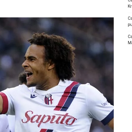
Ca
p
Telegram
Kr
Ca
pu
Ca
Ma