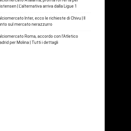
lciomercato Atalanta, pronta l’offerta per
istensen | L’alternativa arriva dalla Ligue 1
lciomercato Inter, ecco le richieste di Chivu | Il
nto sul mercato nerazzurro
lciomercato Roma, accordo con l’Atletico
drid per Molina | Tutti i dettagli