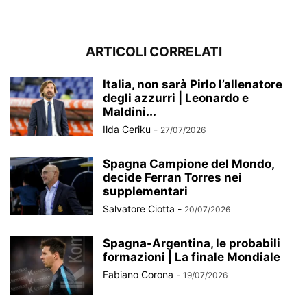
ARTICOLI CORRELATI
Italia, non sarà Pirlo l’allenatore
degli azzurri | Leonardo e
Maldini...
Ilda Ceriku
-
27/07/2026
Spagna Campione del Mondo,
decide Ferran Torres nei
supplementari
Salvatore Ciotta
-
20/07/2026
Spagna-Argentina, le probabili
formazioni | La finale Mondiale
Fabiano Corona
-
19/07/2026