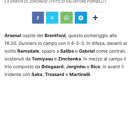
LA GRINTA DI JORGINHO ( FOTO DI SALVATORE FORNELLI )
Arsenal
ospite del
Brentford
, questo pomeriggio alle
18.30.
Gunners
in campo con il 4-3-3. In difesa, davanti al
solito
Ramsdale
, spazio a
Saliba
e
Gabriel
come centrali,
sostenuti da
Tomiyasu
e
Zinchenko
. In mezzo al campo il
trio composto da
Ødegaard
,
Jorginho
e
Rice
. In avanti il
tridente con
Saka
,
Trossard
e
Martinelli
.