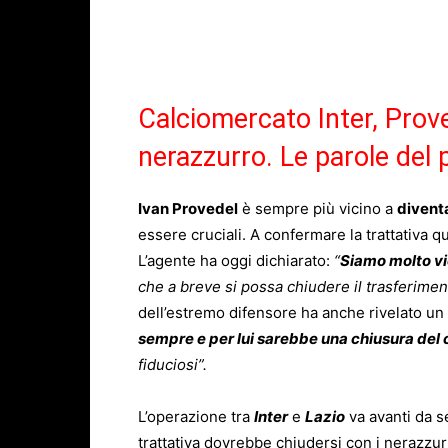
Calciomercato Inter, Prove
nerazzurro. Le parole del 
Ivan Provedel
è sempre più vicino a
diventa
essere cruciali. A confermare la trattativa q
L’agente ha oggi dichiarato:
“
Siamo molto vi
che a breve si possa chiudere il trasferime
dell’estremo difensore ha anche rivelato un
sempre e per lui sarebbe una chiusura del 
fiduciosi”.
L’operazione tra
Inter
e
Lazio
va avanti da s
trattativa dovrebbe chiudersi con i nerazzur