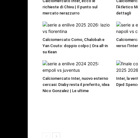
Calciomercato Inter, ecco le
Calciomerc
richieste di Chivu | Il punto sul
l’Atletico M
mercato nerazzurro
dettagli
Calciomercato Como, Chalobah e
Calciomerca
Yan Couto: doppio colpo | Ora all-in
verso l’Inte
su Kean
Calciomercato Inter, nuovo esterno
Inter, la ver
cercasi: Diaby resta il preferito, idea
Djed Spence
Nico Gonzalez | Le ultime