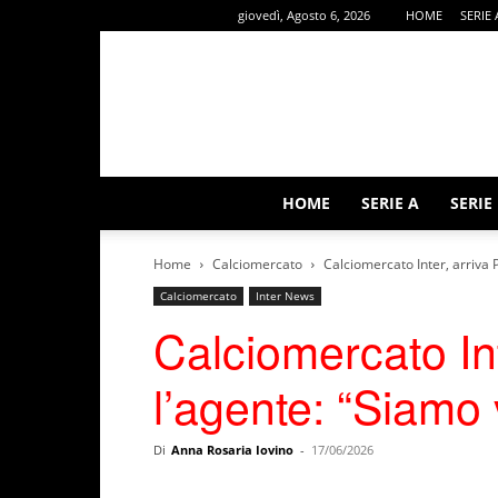
giovedì, Agosto 6, 2026
HOME
SERIE 
HOME
SERIE A
SERIE
Home
Calciomercato
Calciomercato Inter, arriva P
Calciomercato
Inter News
Calciomercato Int
l’agente: “Siamo 
Di
Anna Rosaria Iovino
-
17/06/2026