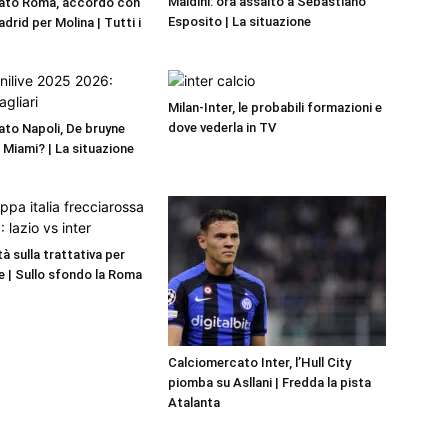
Maldini: ora assalto a Sebastiano
ato Roma, accordo con
Esposito | La situazione
adrid per Molina | Tutti i
Milan-Inter, le probabili formazioni e
dove vederla in TV
to Napoli, De bruyne
r Miami? | La situazione
ità sulla trattativa per
 | Sullo sfondo la Roma
Calciomercato Inter, l’Hull City
piomba su Asllani | Fredda la pista
Atalanta