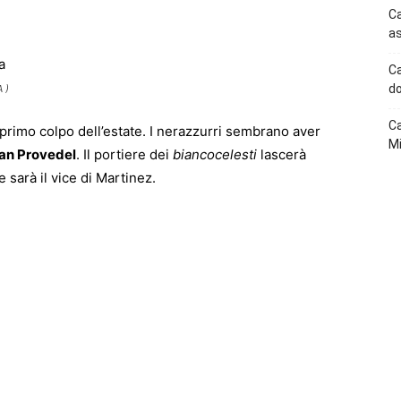
p
Telegram
Ca
as
Ca
do
 )
Ca
 primo colpo dell’estate. I nerazzurri sembrano aver
Mi
van Provedel
. Il portiere dei
biancocelesti
lascerà
e sarà il vice di Martinez.