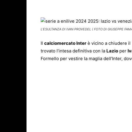
Facebook
X
WhatsAp
L’ESULTANZA DI IVAN PROVEDEL ( FOTO DI GIUSEPPE FAMA
Il
calciomercato Inter
è vicino a chiudere il
trovato l’intesa definitiva con la
Lazio
per
I
Formello per vestire la maglia dell’Inter, dov