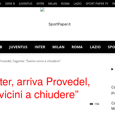
A
SERIE B
JUVENTUS
INTER
MILAN
ROMA
LAZIO
SPORT PAPER TV
R
 B
JUVENTUS
INTER
MILAN
ROMA
LAZIO
SPO
SportPaper
rovedel, l’agente: “Siamo vicini a chiudere”
er, arriva Provedel,
Ca
vicini a chiudere”
pu
Ca
194
Ma