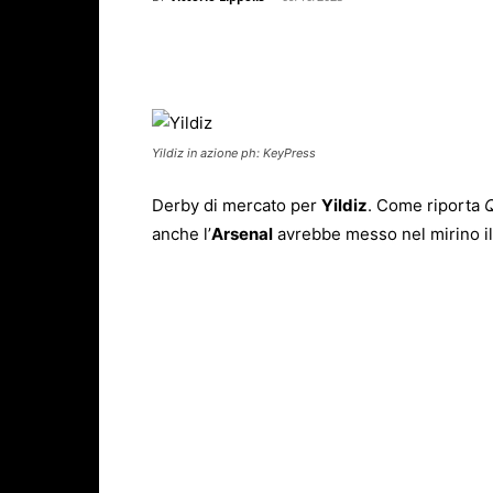
Facebook
X
WhatsAp
Yildiz in azione ph: KeyPress
Derby di mercato per
Yildiz
. Come riporta
anche l’
Arsenal
avrebbe messo nel mirino il 