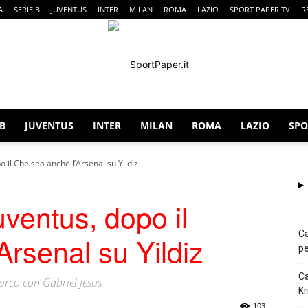
A
SERIE B
JUVENTUS
INTER
MILAN
ROMA
LAZIO
SPORT PAPER TV
R
 B
JUVENTUS
INTER
MILAN
ROMA
LAZIO
SPO
SportPaper
 il Chelsea anche l’Arsenal su Yildiz
ventus, dopo il
Ca
Arsenal su Yildiz
pe
Ca
urco con Gabriel Jesus
Kr
103