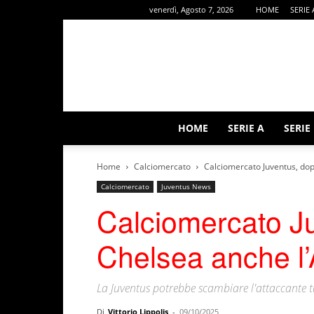
venerdì, Agosto 7, 2026
HOME
SERIE 
HOME
SERIE A
SERIE
Home
Calciomercato
Calciomercato Juventus, dopo
Calciomercato
Juventus News
Calciomercato Ju
Chelsea anche l’
La Juventus potrebbe scambiare l'attaccante t
Di
Vittorio Lippolis
-
09/10/2025