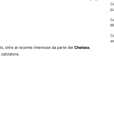
Ca
pu
p
Telegram
Ca
Ma
Ca
as
Qs
, oltre al recente interesse da parte del
Chelsea
,
calciatore.