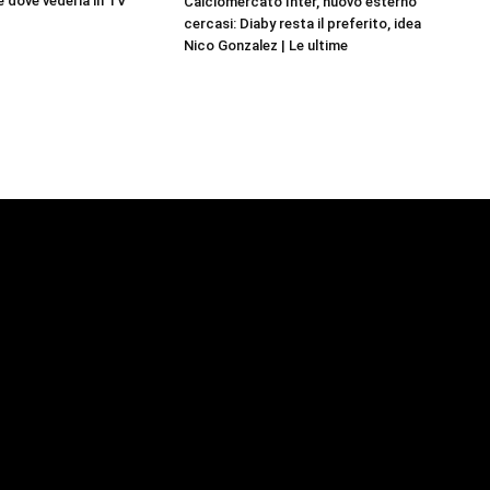
e dove vederla in TV
Calciomercato Inter, nuovo esterno
cercasi: Diaby resta il preferito, idea
Nico Gonzalez | Le ultime