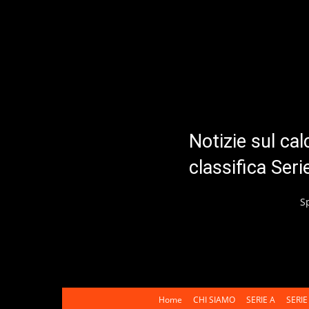
Notizie sul cal
classifica Ser
S
Home
CHI SIAMO
SERIE A
SERIE