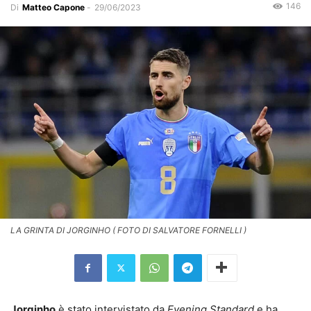
146
Di
Matteo Capone
-
29/06/2023
LA GRINTA DI JORGINHO ( FOTO DI SALVATORE FORNELLI )
Jorginho
è stato intervistato da
Evening Standard
e ha