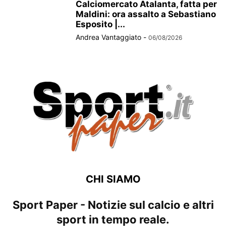
Calciomercato Atalanta, fatta per
Maldini: ora assalto a Sebastiano
Esposito |...
Andrea Vantaggiato
-
06/08/2026
CHI SIAMO
Sport Paper - Notizie sul calcio e altri
sport in tempo reale.