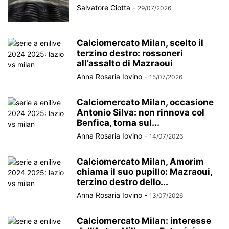
Salvatore Ciotta
-
29/07/2026
Calciomercato Milan, scelto il
terzino destro: rossoneri
all’assalto di Mazraoui
Anna Rosaria Iovino
-
15/07/2026
Calciomercato Milan, occasione
Antonio Silva: non rinnova col
Benfica, torna sul...
Anna Rosaria Iovino
-
14/07/2026
Calciomercato Milan, Amorim
chiama il suo pupillo: Mazraoui,
terzino destro dello...
Anna Rosaria Iovino
-
13/07/2026
Calciomercato Milan: interesse