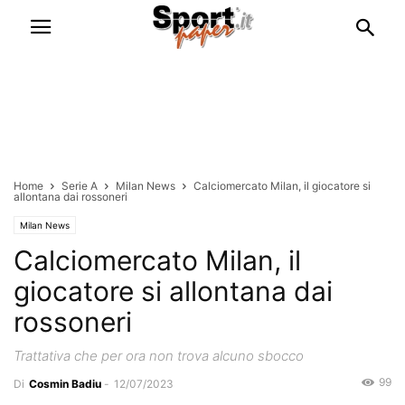
Home
Serie A
Milan News
Calciomercato Milan, il giocatore si
allontana dai rossoneri
Milan News
Calciomercato Milan, il
giocatore si allontana dai
rossoneri
Trattativa che per ora non trova alcuno sbocco
99
Di
Cosmin Badiu
-
12/07/2023