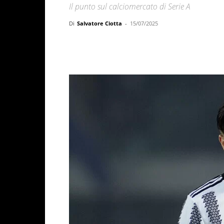
Il punto sul calciomercato di Serie A
Di
Salvatore Ciotta
-
15/07/2025
Facebook
X
WhatsAp