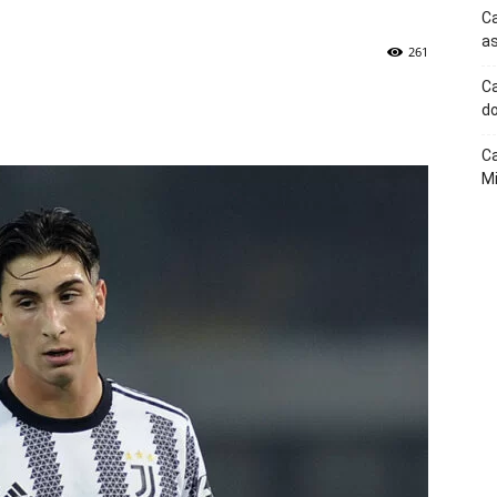
Ca
as
261
Ca
p
Telegram
do
Ca
Mi