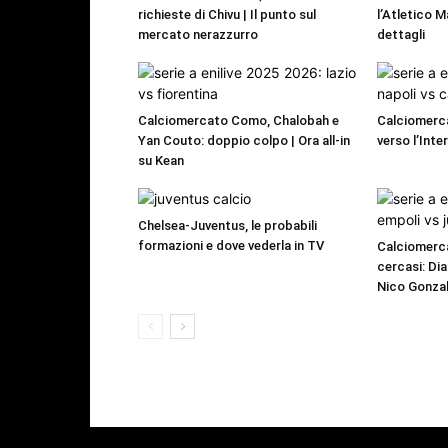
richieste di Chivu | Il punto sul
l’Atletico M
mercato nerazzurro
dettagli
Calciomercato Como, Chalobah e
Calciomerca
Yan Couto: doppio colpo | Ora all-in
verso l’Inte
su Kean
Chelsea-Juventus, le probabili
formazioni e dove vederla in TV
Calciomerca
cercasi: Dia
Nico Gonzal