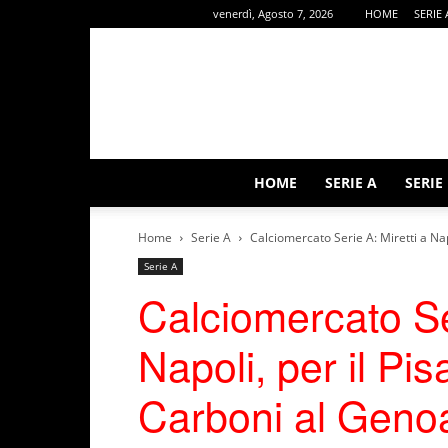
venerdì, Agosto 7, 2026
HOME
SERIE 
HOME
SERIE A
SERIE
Home
Serie A
Calciomercato Serie A: Miretti a Napol
Serie A
Calciomercato Ser
Napoli, per il Pis
Carboni al Geno