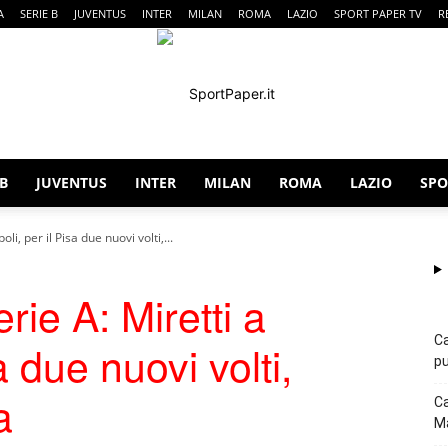
A
SERIE B
JUVENTUS
INTER
MILAN
ROMA
LAZIO
SPORT PAPER TV
R
 B
JUVENTUS
INTER
MILAN
ROMA
LAZIO
SPO
SportPaper
i, per il Pisa due nuovi volti,...
ie A: Miretti a
Ca
a due nuovi volti,
pu
a
Ca
Ma