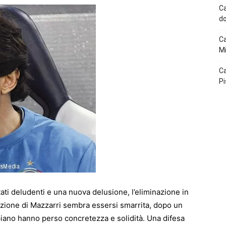
Ca
do
Ca
Mi
Ca
Pi
tati deludenti e una nuova delusione, l’eliminazione in
azione di Mazzarri sembra essersi smarrita, dopo un
 piano hanno perso concretezza e solidità. Una difesa