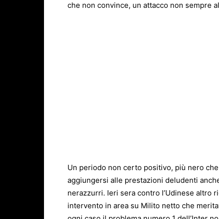
che non convince, un attacco non sempre all’
Un periodo non certo positivo, più nero ch
aggiungersi alle prestazioni deludenti anche
nerazzurri. Ieri sera contro l’Udinese altro 
intervento in area su Milito netto che meritava
ogni caso il problema numero 1 dell’Inter non