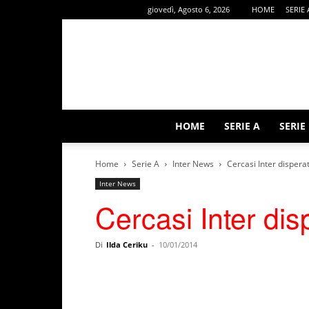
giovedì, Agosto 6, 2026
HOME
SERIE 
HOME
SERIE A
SERIE
Home
Serie A
Inter News
Cercasi Inter disper
Inter News
Cercasi Inter d
Di
Ilda Ceriku
-
10/01/2014
Facebook
X
WhatsAp