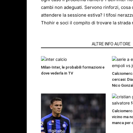
cambi non adeguati. Servono rinforzi, cosa 
attendere la sessione estiva? I tifosi nerazzu
Thohir e soci il compito di trovare la strada 
ARTICOLI CORRELATI
ALTRE INFO AUTORE
Milan-Inter, le probabili formazioni e
dove vederla in TV
Calciomerca
cercasi: Dia
Nico Gonzal
Calciomerca
vicino ma n
manca per 