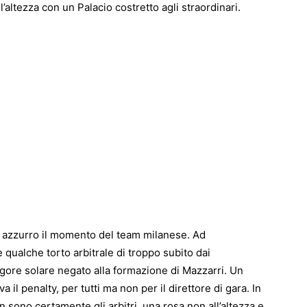
altezza con un Palacio costretto agli straordinari.
e azzurro il momento del team milanese. Ad
 qualche torto arbitrale di troppo subito dai
rigore solare negato alla formazione di Mazzarri. Un
 il penalty, per tutti ma non per il direttore di gara. In
 sono certamente gli arbitri, una rosa non all’altezza e