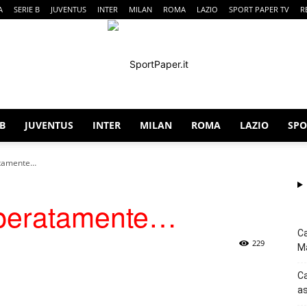
A
SERIE B
JUVENTUS
INTER
MILAN
ROMA
LAZIO
SPORT PAPER TV
R
 B
JUVENTUS
INTER
MILAN
ROMA
LAZIO
SPO
SportPaper
atamente…
isperatamente…
Ca
229
Ma
p
Telegram
Ca
as