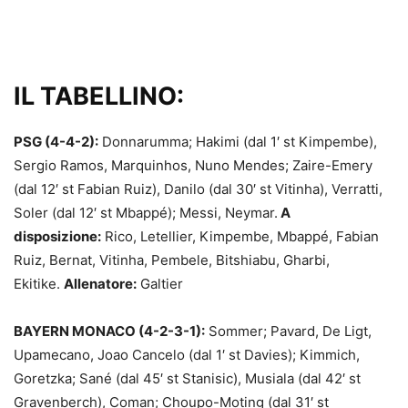
IL TABELLINO:
PSG (4-4-2):
Donnarumma; Hakimi (dal 1′ st Kimpembe),
Sergio Ramos, Marquinhos, Nuno Mendes; Zaire-Emery
(dal 12′ st Fabian Ruiz), Danilo (dal 30′ st Vitinha), Verratti,
Soler (dal 12′ st Mbappé); Messi, Neymar.
A
disposizione:
Rico, Letellier, Kimpembe, Mbappé, Fabian
Ruiz, Bernat, Vitinha, Pembele, Bitshiabu, Gharbi,
Ekitike.
Allenatore:
Galtier
BAYERN MONACO (4-2-3-1):
Sommer; Pavard, De Ligt,
Upamecano, Joao Cancelo (dal 1′ st Davies); Kimmich,
Goretzka; Sané (dal 45′ st Stanisic), Musiala (dal 42′ st
Gravenberch), Coman; Choupo-Moting (dal 31′ st