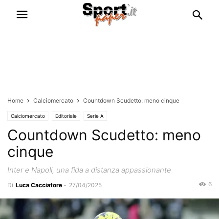
Home
Calciomercato
Countdown Scudetto: meno cinque
Calciomercato
Editoriale
Serie A
Countdown Scudetto: meno
cinque
Inter e Napoli, una fida a distanza appassionante
6
Di
Luca Cacciatore
-
27/04/2025