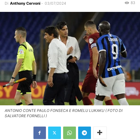
83
Di
Anthony Cervoni
-
03/07/2024
ANTONIO CONTE PAULO FONSECA E ROMELU LUKAKU ( FOTO DI
SALVATORE FORNELLI )