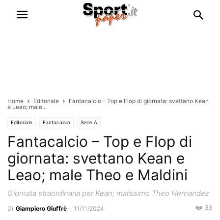
Home
Editoriale
Fantacalcio – Top e Flop di giornata: svettano Kean
e Leao; male...
Editoriale
Fantacalcio
Serie A
Fantacalcio – Top e Flop di
giornata: svettano Kean e
Leao; male Theo e Maldini
Giornata straordinaria per Kean; malissimo Theo Hernandez
33
Di
Giampiero Giuffrè
-
11/11/2024