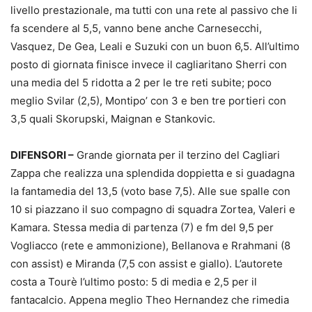
livello prestazionale, ma tutti con una rete al passivo che li
fa scendere al 5,5, vanno bene anche Carnesecchi,
Vasquez, De Gea, Leali e Suzuki con un buon 6,5. All’ultimo
posto di giornata finisce invece il cagliaritano Sherri con
una media del 5 ridotta a 2 per le tre reti subite; poco
meglio Svilar (2,5), Montipo’ con 3 e ben tre portieri con
3,5 quali Skorupski, Maignan e Stankovic.
DIFENSORI –
Grande giornata per il terzino del Cagliari
Zappa che realizza una splendida doppietta e si guadagna
la fantamedia del 13,5 (voto base 7,5). Alle sue spalle con
10 si piazzano il suo compagno di squadra Zortea, Valeri e
Kamara. Stessa media di partenza (7) e fm del 9,5 per
Vogliacco (rete e ammonizione), Bellanova e Rrahmani (8
con assist) e Miranda (7,5 con assist e giallo). L’autorete
costa a Tourè l’ultimo posto: 5 di media e 2,5 per il
fantacalcio. Appena meglio Theo Hernandez che rimedia