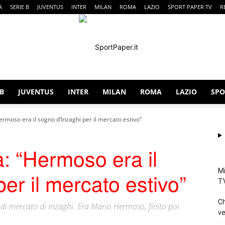
A
SERIE B
JUVENTUS
INTER
MILAN
ROMA
LAZIO
SPORT PAPER TV
R
 B
JUVENTUS
INTER
MILAN
ROMA
LAZIO
SPO
SportPaper
Hermoso era il sogno d’Inzaghi per il mercato estivo”
la: “Hermoso era il
Mi
er il mercato estivo”
T
Ch
o di mercato di Inzaghi. Era Mario Hermoso, finito poi
ve