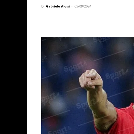
Di
Gabriele Aloisi
-
05/09/2024
Facebook
X
WhatsAp