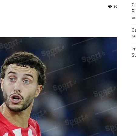
Ca
96
Pi
ce
p
Telegram
Ca
re
In
Su