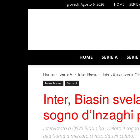
giovedì, Agosto 6, 2026
HOME
SERIE 
HOME
SERIE A
SERIE
Home
Serie A
Inter News
Inter, Biasin svela: “
Inter News
Serie A
Inter, Biasin sve
sogno d’Inzaghi p
Intervistato a QSVS Biasin ha rivelato il sogn
alla Roma a mercato chiuso da svincolato.