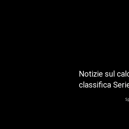
Notizie sul cal
classifica Ser
S