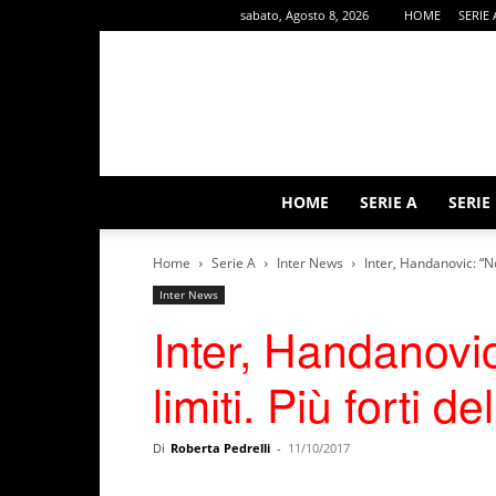
sabato, Agosto 8, 2026
HOME
SERIE 
HOME
SERIE A
SERIE
Home
Serie A
Inter News
Inter, Handanovic: “No
Inter News
Inter, Handanovi
limiti. Più forti de
Di
Roberta Pedrelli
-
11/10/2017