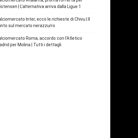
lciomercato Atalanta, pronta l’offerta per
istensen | L’alternativa arriva dalla Ligue 1
lciomercato Inter, ecco le richieste di Chivu | Il
nto sul mercato nerazzurro
lciomercato Roma, accordo con l’Atletico
drid per Molina | Tutti i dettagli