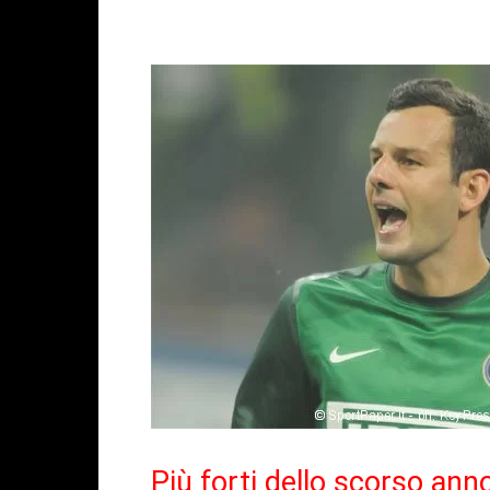
Facebook
X
WhatsAp
Più forti dello scorso ann