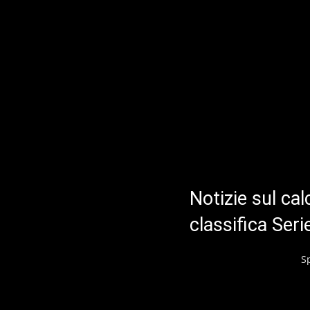
Notizie sul cal
classifica Ser
S