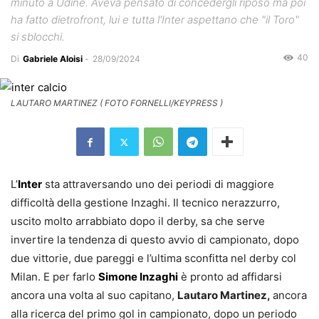
minuto a Udine. Aveva pensato di concedergli riposo ma poi
ha fatto dietrofront, lui e tutta l'Inter aspettano che "il Toro"
si sblocchi.
40
Di
Gabriele Aloisi
-
28/09/2024
LAUTARO MARTINEZ ( FOTO FORNELLI/KEYPRESS )
L’
Inter
sta attraversando uno dei periodi di maggiore
difficoltà della gestione Inzaghi. Il tecnico nerazzurro,
uscito molto arrabbiato dopo il derby, sa che serve
invertire la tendenza di questo avvio di campionato, dopo
due vittorie, due pareggi e l’ultima sconfitta nel derby col
Milan. E per farlo
Simone Inzaghi
è pronto ad affidarsi
ancora una volta al suo capitano,
Lautaro Martinez,
ancora
alla ricerca del primo gol in campionato, dopo un periodo