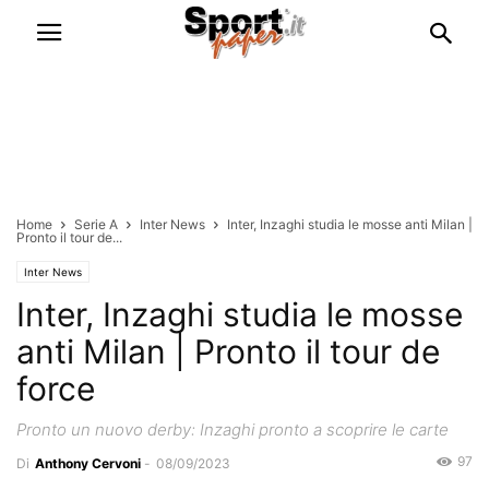
Home
Serie A
Inter News
Inter, Inzaghi studia le mosse anti Milan |
Pronto il tour de...
Inter News
Inter, Inzaghi studia le mosse
anti Milan | Pronto il tour de
force
Pronto un nuovo derby: Inzaghi pronto a scoprire le carte
97
Di
Anthony Cervoni
-
08/09/2023