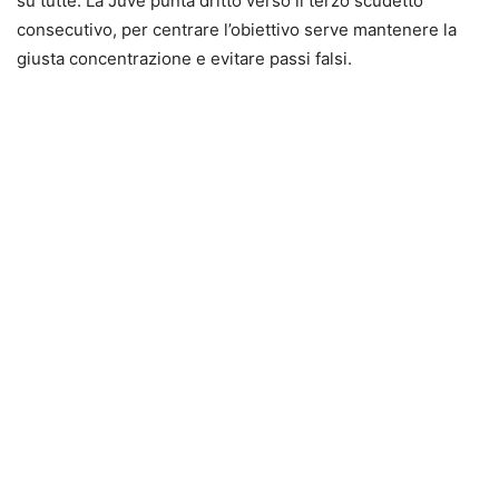
su tutte. La Juve punta dritto verso il terzo scudetto
consecutivo, per centrare l’obiettivo serve mantenere la
giusta concentrazione e evitare passi falsi.