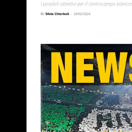
I possibili obiettivi per il centrocampo bianco
Di
Silvia Chiorboli
-
24/02/2024
Facebook
X
WhatsAp