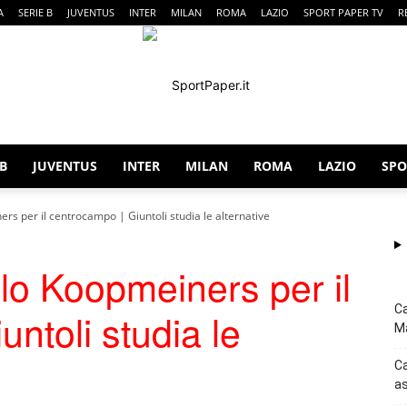
A
SERIE B
JUVENTUS
INTER
MILAN
ROMA
LAZIO
SPORT PAPER TV
R
 B
JUVENTUS
INTER
MILAN
ROMA
LAZIO
SPO
SportPaper
rs per il centrocampo | Giuntoli studia le alternative
lo Koopmeiners per il
Ca
ntoli studia le
Ma
Ca
as