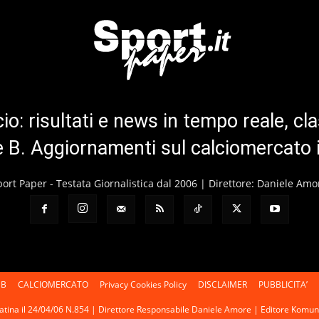
cio: risultati e news in tempo reale, cla
ie B. Aggiornamenti sul calciomercato 
port Paper - Testata Giornalistica dal 2006 | Direttore: Daniele Amo
 B
CALCIOMERCATO
Privacy Cookies Policy
DISCLAIMER
PUBBLICITA’
 Latina il 24/04/06 N.854 | Direttore Responsabile Daniele Amore | Editore Kom