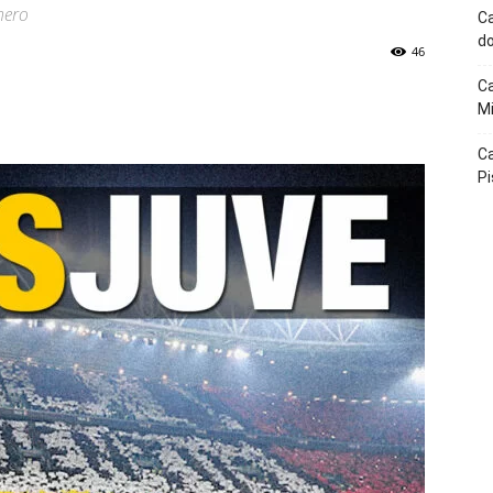
nero
Ca
do
46
Ca
p
Telegram
Mi
Ca
Pi