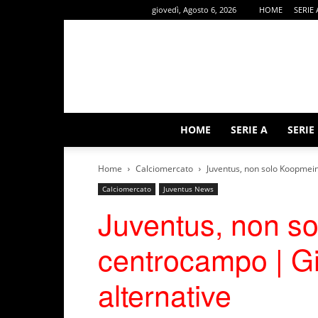
giovedì, Agosto 6, 2026
HOME
SERIE 
HOME
SERIE A
SERIE
Home
Calciomercato
Juventus, non solo Koopmeine
Calciomercato
Juventus News
Juventus, non so
centrocampo | Giu
alternative