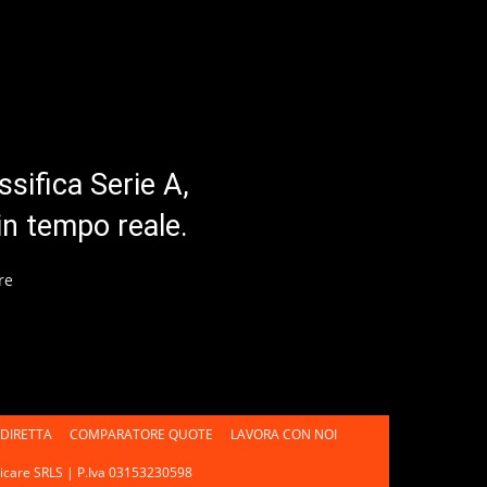
ssifica Serie A,
in tempo reale.
re
DIRETTA
COMPARATORE QUOTE
LAVORA CON NOI
unicare SRLS | P.Iva 03153230598