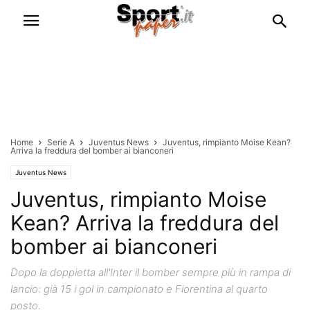
Home
Serie A
Juventus News
Juventus, rimpianto Moise Kean?
Arriva la freddura del bomber ai bianconeri
Juventus News
Juventus, rimpianto Moise
Kean? Arriva la freddura del
bomber ai bianconeri
Dopo la doppietta all'Inter il bomber sempre più in rampa di
lancio: già 15 i gol in campionato e Fiorentina al quarto
posto.