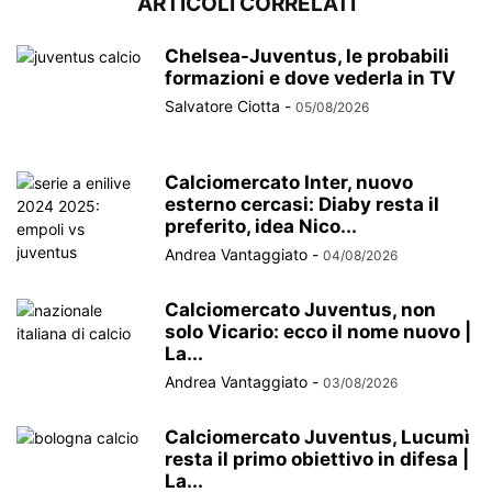
ARTICOLI CORRELATI
Chelsea-Juventus, le probabili
formazioni e dove vederla in TV
Salvatore Ciotta
-
05/08/2026
Calciomercato Inter, nuovo
esterno cercasi: Diaby resta il
preferito, idea Nico...
Andrea Vantaggiato
-
04/08/2026
Calciomercato Juventus, non
solo Vicario: ecco il nome nuovo |
La...
Andrea Vantaggiato
-
03/08/2026
Calciomercato Juventus, Lucumì
resta il primo obiettivo in difesa |
La...