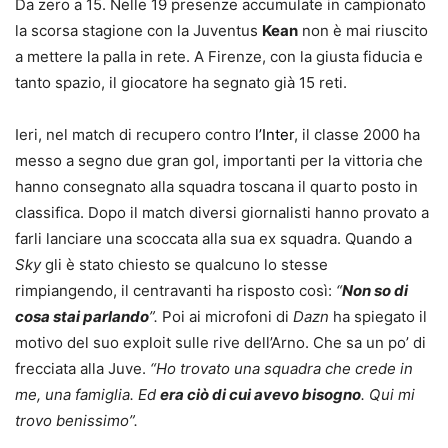
Da zero a 15. Nelle 19 presenze accumulate in campionato
la scorsa stagione con la Juventus
Kean
non è mai riuscito
a mettere la palla in rete. A Firenze, con la giusta fiducia e
tanto spazio, il giocatore ha segnato già 15 reti.
Ieri, nel match di recupero contro
l’Inter
, il classe 2000 ha
messo a segno due gran gol, importanti per la vittoria che
hanno consegnato alla squadra toscana il quarto posto in
classifica. Dopo il match diversi giornalisti hanno provato a
farli lanciare una scoccata alla sua ex squadra. Quando a
Sky
gli è stato chiesto se qualcuno lo stesse
rimpiangendo, il centravanti ha risposto così:
“
Non so di
cosa stai parlando
”.
Poi ai microfoni di
Dazn
ha spiegato il
motivo del suo exploit sulle rive dell’Arno. Che sa un po’ di
frecciata alla Juve.
“Ho trovato una squadra che crede in
me, una famiglia. Ed
era ciò di cui avevo bisogno
. Qui mi
trovo benissimo”.