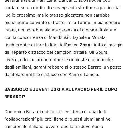
Berardi a
White Hart Lane
. Dal canto suo la Juve può
contare su un diritto di
recompra
da sfruttare a partire dal
luglio prossimo, ma lo stesso giocatore non sarebbe
pienamente convinto di trasferirsi a Torino. In bianconero,
infatti, non avrebbe alcuna garanzia di giocare titolare e
con la concorrenza di Mandzukic, Dybala e Morata,
rischierebbe di fare la fine dell’amico
Zaza
, finito ai margini
del reparto d’attacco dei campioni d’Italia. Gli Spurs,
invece, oltre ad accontentare le richieste economiche
degli emiliani, garantirebbero allo stesso Berardi un posto
da titolare nel trio d’attacco con Kane e Lamela.
SASSUOLO E JUVENTUS GI
À AL LAVORO PER IL DOPO
BERARDI?
Domenico Berardi è di certo l’emblema di una delle
“collaborazioni” più prolifiche di questi ultimi anni nel
campionato italiano, ovvero quella tra Juventus e